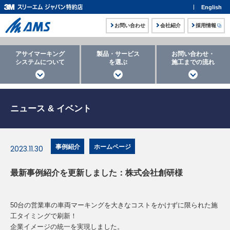
English
お問い合わせ
会社紹介
採用情報
アサイマーキング
製品・サービス
お問い合わせ・
システムについて
を選ぶ
施工までの流れ
ニュース & イベント
事例紹介
ホームページ
2023.11.30
最新事例紹介を更新しました：株式会社創研様
50台の営業車の車両マーキングを大きなコストをかけずに限られた施
工タイミングで刷新！
企業イメージの統一を実現しました。