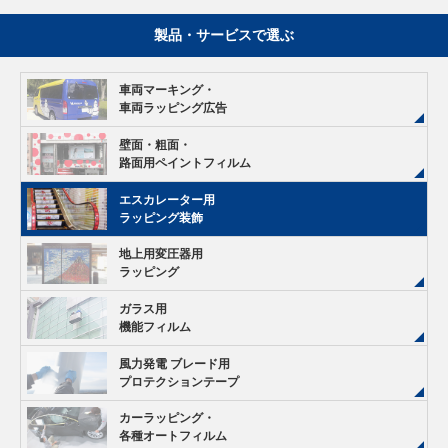
製品・サービスで選ぶ
車両マーキング・
車両ラッピング広告
壁面・粗面・
路面用ペイントフィルム
エスカレーター用
ラッピング装飾
地上用変圧器用
ラッピング
ガラス用
機能フィルム
風力発電 ブレード用
プロテクションテープ
カーラッピング・
各種オートフィルム