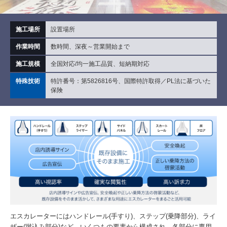
施工場所
設置場所
作業時間
数時間、深夜～営業開始まで
施工規模
全国対応/均一施工品質、短納期対応
特殊技術
特許番号：第5826816号、国際特許取得／PL法に基づいた
保険
エスカレーターにはハンドレール(手すり)、ステップ(乗降部分)、ライ
ザー(蹴込み部分)など、いくつもの要素から構成され、各部分に専用