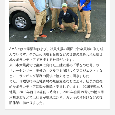
AMSでは企業活動および、社員支援の両面で社会貢献に取り組
んでいます。そのため現在も台風などの災害の見舞われた被災
地をボランティアで支援する社員がいます。
東日本大震災では復興に向けた三陸鉄道の「手をつな号」や
「カーセンサー」主催の「クルマを届けようプロジェクト」な
どに、ラッピング業務の提供で協力させて頂きました。
また、休暇取得や会社資材の無償支給などにより、社員の自発
的なボランティア活動を推奨・支援しています。2016年熊本大
地震、2018年西日本豪雨（広島）、2019年台風19号での栃木県
河川氾濫などでは社員が現地に赴き、ガレキの片付けなどの復
旧作業に携わりました。