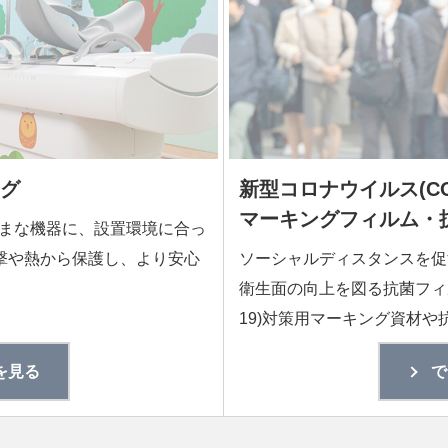
グ
新型コロナウイルス(COV
マーキングフィルム・
ざまな機器に、設置環境に合っ
撃や熱から保護し、より安心
ソーシャルディスタンスを促
衛生面の向上を図る抗菌フィル
19)対策用マーキング資材
を見る
で