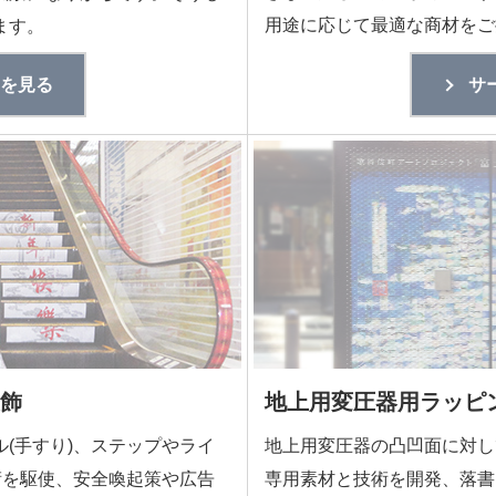
用途に応じて最適な商材をご
ます。
を見る
サ
飾
地上用変圧器用ラッピ
(手すり)、ステップやライ
地上用変圧器の凸凹面に対し
術を駆使、安全喚起策や広告
専用素材と技術を開発、落書