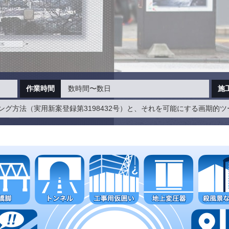
作業時間
数時間〜数日
施
グ方法（実用新案登録第3198432号）と、それを可能にする画期的ツール