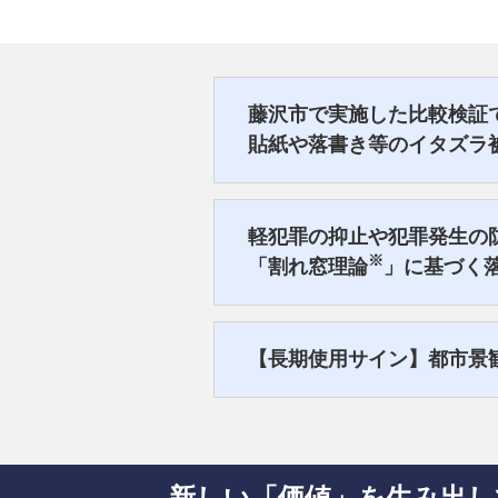
藤沢市で実施した比較検証
貼紙や落書き等のイタズラ
軽犯罪の抑止や犯罪発生の防
※
「割れ窓理論
」に基づく
【長期使用サイン】都市景
新しい「価値」を生み出し