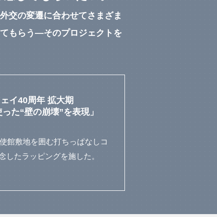
外交の変遷に合わせてさまざま
てもらう—そのプロジェクトを
ェイ40周年 拡大期
使った“壁の崩壊”を表現」
⼤使館敷地を囲む打ちっぱなしコ
記念したラッピングを施した。