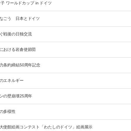
 女子 ワールドカップ in ドイツ
なごう 日本とドイツ
ぐ戦後の日独交流
における岩倉使節団
力条約締結50周年記念
のエネルギー
ンの壁崩壊25周年
の多様性
大使館絵画コンテスト「わたしのドイツ」絵画展示