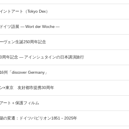
ントアート（Tokyo Dex）
イツ語展 — Wort der Woche —
ーヴェン生誕250周年記念
00周年記念 — アインシュタインの日本講演旅行
6州「discover Germany」
ン×東京 友好都市提携30周年
アート＋保護フィルム
築の変遷：ドイツパビリオン1851－2025年